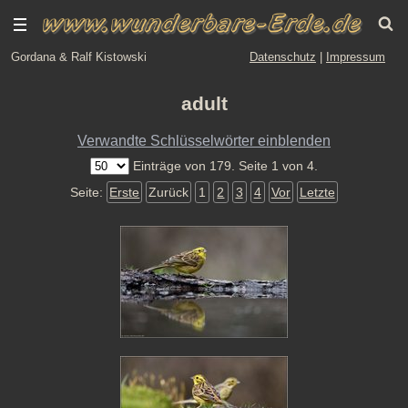
Gordana & Ralf Kistowski
Datenschutz
|
Impressum
adult
Verwandte Schlüsselwörter einblenden
Einträge von 179. Seite 1 von 4.
Seite:
Erste
Zurück
1
2
3
4
Vor
Letzte