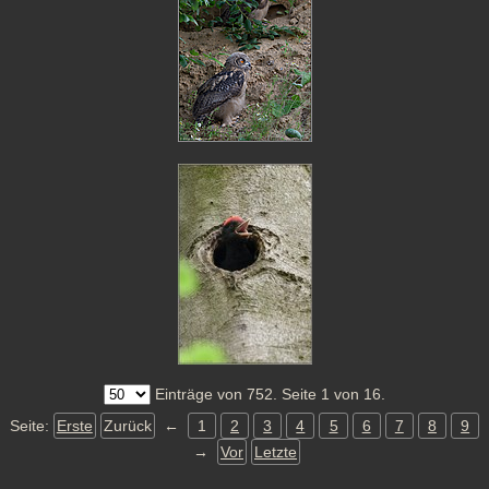
Einträge von 752. Seite 1 von 16.
Seite:
Erste
Zurück
←
1
2
3
4
5
6
7
8
9
→
Vor
Letzte