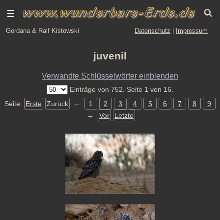
Gordana & Ralf Kistowski
Datenschutz
|
Impressum
juvenil
Verwandte Schlüsselwörter einblenden
Einträge von 752. Seite 1 von 16.
Seite:
Erste
Zurück
←
1
2
3
4
5
6
7
8
9
→
Vor
Letzte