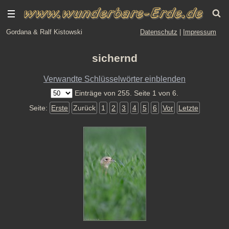
Gordana & Ralf Kistowski
Datenschutz
|
Impressum
sichernd
Verwandte Schlüsselwörter einblenden
Einträge von 255. Seite 1 von 6.
Seite:
Erste
Zurück
1
2
3
4
5
6
Vor
Letzte