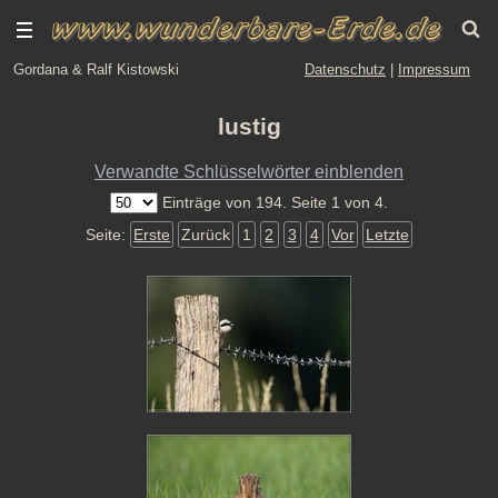
Gordana & Ralf Kistowski
Datenschutz
|
Impressum
lustig
Verwandte Schlüsselwörter einblenden
Einträge von 194. Seite 1 von 4.
Seite:
Erste
Zurück
1
2
3
4
Vor
Letzte