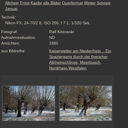
Altrhein
Frost
Kaelte
alle Bilder
Querformat
Winter
Schnee
Januar
Technik:
Nikon FX, 24-70/2.8, ISO 200, f 7.1, 1/320 Sek.
Fotograf:
Ralf Kistowski
Aufnahmesituation:
ND
Ansichten:
1885
aus Bildreihe:
Kaiserwetter am Niederrhein... Ein
Spaziergang durch die Ilvericher
Altrheinschlinge, Meerbusch,
Nordrhein-Westfalen