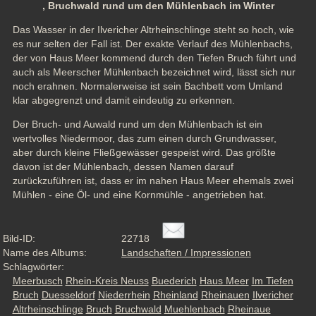
, Bruchwald rund um den Mühlenbach im Winter
Das Wasser in der Ilvericher Altrheinschlinge steht so hoch, wie 
es nur selten der Fall ist. Der exakte Verlauf des Mühlenbachs, 
der von Haus Meer kommend durch den Tiefen Bruch führt und 
auch als Meerscher Mühlenbach bezeichnet wird, lässt sich nur 
noch erahnen. Normalerweise ist sein Bachbett vom Umland 
klar abgegrenzt und damit eindeutig zu erkennen. 
Der Bruch- und Auwald rund um den Mühlenbach ist ein 
wertvolles Niedermoor, das zum einen durch Grundwasser, 
aber durch kleine Fließgewässer gespeist wird. Das größte 
davon ist der Mühlenbach, dessen Namen darauf 
zurückzuführen ist, dass er im nahen Haus Meer ehemals zwei 
Mühlen - eine Öl- und eine Kornmühle - angetrieben hat.
Bild-ID:
22718
Name des Albums:
Landschaften / Impressionen
Schlagwörter:
Meerbusch
Rhein-Kreis Neuss
Buederich
Haus Meer
Im Tiefen
Bruch
Duesseldorf
Niederrhein
Rheinland
Rheinauen
Ilvericher
Altrheinschlinge
Bruch
Bruchwald
Muehlenbach
Rheinaue