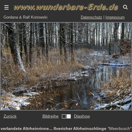
Gordana & Ralf Kistowski
Datenschutz
|
Impressum
Zurück
Bildreihe
Diashow
verlandete Altrheinrinne... Ilvericher Altrheinschlinge
*Meerbusch*