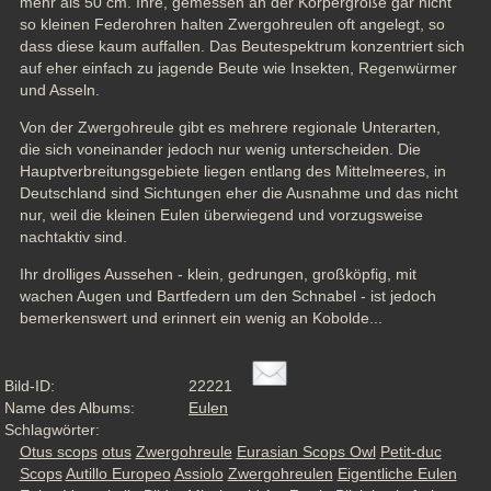
mehr als 50 cm. Ihre, gemessen an der Körpergröße gar nicht 
so kleinen Federohren halten Zwergohreulen oft angelegt, so 
dass diese kaum auffallen. Das Beutespektrum konzentriert sich 
auf eher einfach zu jagende Beute wie Insekten, Regenwürmer 
und Asseln.
Von der Zwergohreule gibt es mehrere regionale Unterarten, 
die sich voneinander jedoch nur wenig unterscheiden. Die 
Hauptverbreitungsgebiete liegen entlang des Mittelmeeres, in 
Deutschland sind Sichtungen eher die Ausnahme und das nicht 
nur, weil die kleinen Eulen überwiegend und vorzugsweise 
nachtaktiv sind.
Ihr drolliges Aussehen - klein, gedrungen, großköpfig, mit 
wachen Augen und Bartfedern um den Schnabel - ist jedoch 
bemerkenswert und erinnert ein wenig an Kobolde...
Bild-ID:
22221
Name des Albums:
Eulen
Schlagwörter:
Otus scops
otus
Zwergohreule
Eurasian Scops Owl
Petit-duc
Scops
Autillo Europeo
Assiolo
Zwergohreulen
Eigentliche Eulen