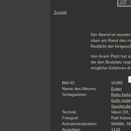
Zurück
Der Abend ist wunder
oben am Rand des mit
Restlicht der fortge
Von ihrem Platz hat s
die den Brutplatz reg
mögliche Gefahren d
Bild-ID:
16385
Name des Albums:
Eulen
Schlagwörter:
Bubo bub
Gufo reale
Sandgrub
Technik:
Nikon DX, 
Fotograf:
Ralf Kisto
Aufnahmesituation:
Wildlife, N
Ansichten:
1143