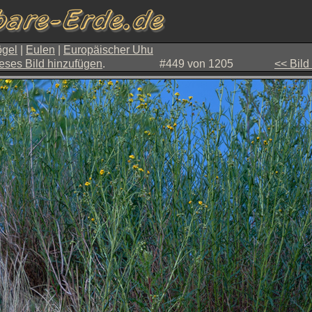
gel
|
Eulen
|
Europäischer Uhu
eses Bild hinzufügen
.
#449 von 1205
<< Bild