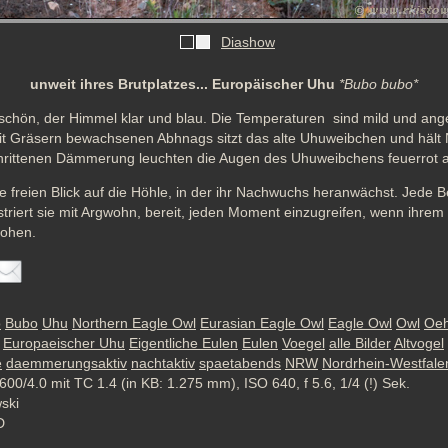
Diashow
unweit ihres Brutplatzes... Europäischer Uhu
*Bubo bubo*
schön, der Himmel klar und blau. Die Temperaturen  sind mild und an
 Gräsern bewachsenen Abhnags sitzt das alte Uhuweibchen und hält N
schrittenen Dämmerung leuchten die Augen des Uhuweibchens feuerrot a
ie freien Blick auf die Höhle, in der ihr Nachwuchs heranwächst. Jede
istriert sie mit Argwohn, bereit, jeden Moment einzugreifen, wenn ihre
rohen.
o
Bubo
Uhu
Northern Eagle Owl
Eurasian Eagle Owl
Eagle Owl
Owl
Oe
Europaeischer Uhu
Eigentliche Eulen
Eulen
Voegel
alle Bilder
Altvogel
e
daemmerungsaktiv
nachtaktiv
spaetabends
NRW
Nordrhein-Westfale
600/4.0 mit TC 1.4 (in KB: 1.275 mm), ISO 640, f 5.6, 1/4 (!) Sek.
wski
D