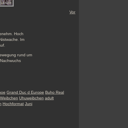
Vor
genehm. Hoch 
istwache. Im 
uf. 
 Bewegung rund um 
m Nachwuchs 
hoe
Grand Duc d Europe
Buho Real
Weibchen
Uhuweibchen
adult
n
Hochformat
Juni