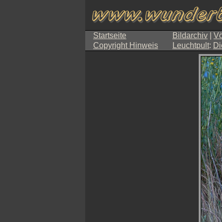
Startseite
Bildarchiv
|
Vö
Copyright Hinweis
Leuchtpult
:
Di