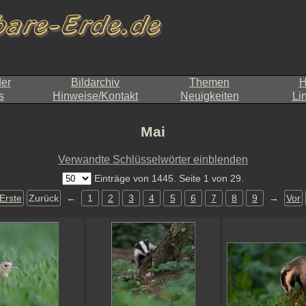
der
Bildarchiv
Themen
H
s
Hinweise/Kontakt
Neuigkeiten
Li
Mai
Verwandte Schlüsselwörter einblenden
Einträge von 1445. Seite 1 von 29.
Erste
Zurück
←
1
2
3
4
5
6
7
8
9
→
Vor