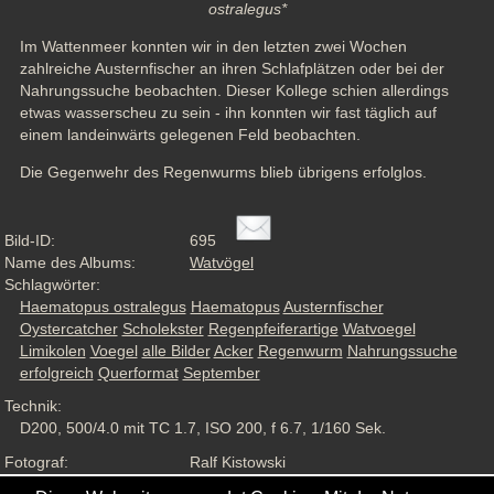
ostralegus*
Im Wattenmeer konnten wir in den letzten zwei Wochen 
zahlreiche Austernfischer an ihren Schlafplätzen oder bei der 
Nahrungssuche beobachten. Dieser Kollege schien allerdings 
etwas wasserscheu zu sein - ihn konnten wir fast täglich auf 
einem landeinwärts gelegenen Feld beobachten. 
Die Gegenwehr des Regenwurms blieb übrigens erfolglos.
Bild-ID:
695
Name des Albums:
Watvögel
Schlagwörter:
Haematopus ostralegus
Haematopus
Austernfischer
Oystercatcher
Scholekster
Regenpfeiferartige
Watvoegel
Limikolen
Voegel
alle Bilder
Acker
Regenwurm
Nahrungssuche
erfolgreich
Querformat
September
Technik:
D200, 500/4.0 mit TC 1.7, ISO 200, f 6.7, 1/160 Sek.
Fotograf:
Ralf Kistowski
Aufnahmesituation:
Wildlife, ND