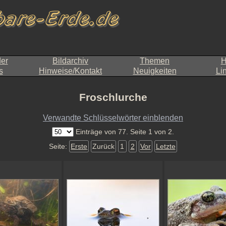
der
Bildarchiv
Themen
H
s
Hinweise/Kontakt
Neuigkeiten
Li
Froschlurche
Verwandte Schlüsselwörter einblenden
Einträge von 77. Seite 1 von 2.
Seite:
Erste
Zurück
1
2
Vor
Letzte