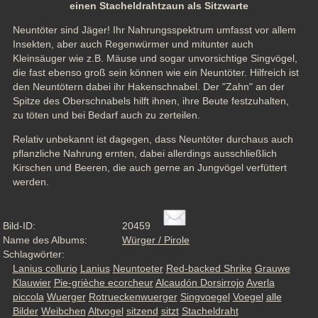
einen Stacheldrahtzaun als Sitzwarte
Neuntöter sind Jäger! Ihr Nahrungsspektrum umfasst vor allem 
Insekten, aber auch Regenwürmer und mitunter auch 
Kleinsäuger wie z.B. Mäuse und sogar unvorsichtige Singvögel, 
die fast ebenso groß sein können wie ein Neuntöter. Hilfreich ist 
den Neuntötern dabei ihr Hakenschnabel. Der "Zahn" an der 
Spitze des Oberschnabels hilft ihnen, ihre Beute festzuhalten, 
zu töten und bei Bedarf auch zu zerteilen.
Relativ unbekannt ist dagegen, dass Neuntöter durchaus auch 
pflanzliche Nahrung ernten, dabei allerdings ausschließlich 
Kirschen und Beeren, die auch gerne an Jungvögel verfüttert 
werden.
Bild-ID:
20459
Name des Albums:
Würger / Pirole
Schlagwörter:
Lanius collurio
Lanius
Neuntoeter
Red-backed Shrike
Grauwe
Klauwier
Pie-grièche ecorcheur
Alcaudón Dorsirrojo
Averla
piccola
Wuerger
Rotrueckenwuerger
Singvoegel
Voegel
alle
Bilder
Weibchen
Altvogel
sitzend
sitzt
Stacheldraht