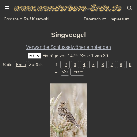
Gordana & Ralf Kistowski
Datenschutz
|
Impressum
Singvoegel
Verwandte Schlüsselwörter einblenden
Einträge von 1479. Seite 1 von 30.
Seite:
Erste
Zurück
←
1
2
3
4
5
6
7
8
9
→
Vor
Letzte