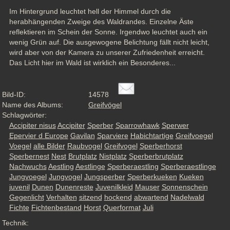
Im Hintergrund leuchtet hell der Himmel durch die 
herabhängenden Zweige des Waldrandes. Einzelne Äste 
reflektieren im Schein der Sonne. Irgendwo leuchtet auch ein 
wenig Grün auf. Die ausgewogene Belichtung fällt nicht leicht, 
wird aber von der Kamera zu unserer Zufriedenheit erreicht. 
Das Licht hier im Wald ist wirklich ein Besonderes...
Bild-ID:
14578
Name des Albums:
Greifvögel
Schlagwörter:
Accipiter nisus
Accipiter
Sperber
Sparrowhawk
Sperwer
Epervier d Europe
Gavilan
Sparviere
Habichtartige
Greifvoegel
Voegel
alle Bilder
Raubvogel
Greifvogel
Sperberhorst
Sperbernest
Nest
Brutplatz
Nistplatz
Sperberbrutplatz
Nachwuchs
Aestling
Aestlinge
Sperberaestling
Sperberaestlinge
Jungvoegel
Jungvogel
Jungsperber
Sperberkueken
Kueken
juvenil
Dunen
Dunenreste
Juvenilkleid
Mauser
Sonnenschein
Gegenlicht
Verhalten
sitzend
hockend
abwartend
Nadelwald
Fichte
Fichtenbestand
Horst
Querformat
Juli
Technik: