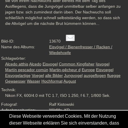
sie von ihrem Nachwuchs aber bereits mit dem Tag des 
Ausfliegens, dass die Jungvögel unmittelbar selber anfangen zu 
jagen bzw. sich zumindest darin üben. Der Nachwuchs soll 
schließlich möglichst schnell selbstständig werden, so dass sich 
die Altvögel um die nächste Brut kümmern können...
Bild-ID:
13670
Name des Albums:
Eisvögel / Bienenfresser / Racken /
Wiedehopfe
Schlagwörter:
Alcedo atthis
Alcedo
Eisvogel
Common Kingfisher
Ijsvogel
Martín pescador común
Martin-pêcheur d
Europe
Eisvoegel
Eisvogelartige
Voegel
alle Bilder
Jungvogel
ausgeflogen
fluegge
Gewaesser
Wasser
Hochformat
August
Technik:
Nikon FX, 600/4.0 mit TC 1.7, ISO 1.250, f 6.7, 1/800 Sek.
Fotograf:
Ralf Kistowski
Aufnahmesituation:
Wildlife, KD
Ansichten:
806
Diese Webseite verwendet Cookies. Mit der Nutzung
dieser Webseite erklären Sie sich einverstanden, dass