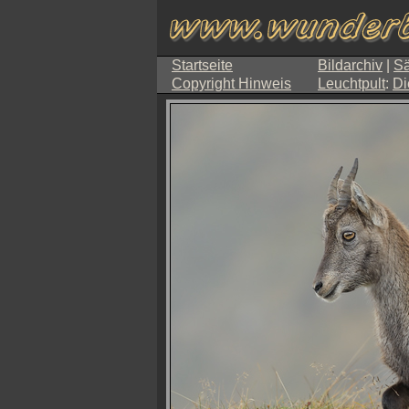
Startseite
Bildarchiv
|
Sä
Copyright Hinweis
Leuchtpult
:
Di