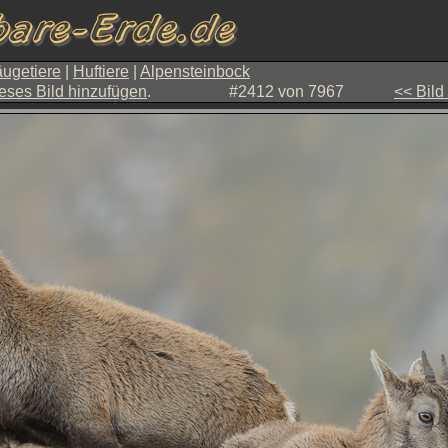
ugetiere
|
Huftiere
|
Alpensteinbock
eses Bild hinzufügen
.
#2412 von 7967
<< Bild