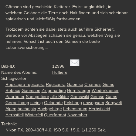
Gämsen sind geschickte Kletterer. Es ist unglaublich, in 
welchem Gelände die Tiere noch Halt finden und sich scheinbar 
spielerisch und leichtfüßig fortbewegen. 
Trotzdem achten sie dabei stets auch auf ihre Sicherheit. 
Gerade vor Abstiegen schauen sie genau, welchen Weg sie 
nehmen. Vorsicht ist auch den Gämsen die beste 
Lebensversicherung...
Bild-ID:
12996
Name des Albums:
Huftiere
Schlagwörter:
Rupicapra rupicapra
Rupicapra
Gaemse
Chamois
Gems
Rebeco
Gaemsen
Ziegenartige
Horntraeger
Wiederkaeuer
Paarhufer
Saeugetiere
alle Bilder
Gamswild
Gemse
Gams
Geroellhang
steinig
Gelaende
Felshang
unwegsam
Bergwelt
Alpen
hochalpin
Hochgebirge
Lebensraum
Herbstkleid
Herbstfell
Winterfell
Querformat
November
Technik:
Nikon FX, 200-400/f 4.0, ISO 5.0, f 5.6, 1/1.250 Sek.