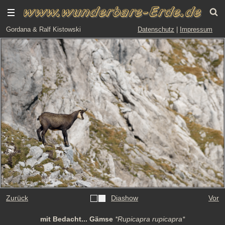
Gordana & Ralf Kistowski
Datenschutz
|
Impressum
Zurück
Diashow
Vor
mit Bedacht... Gämse
*Rupicapra rupicapra*