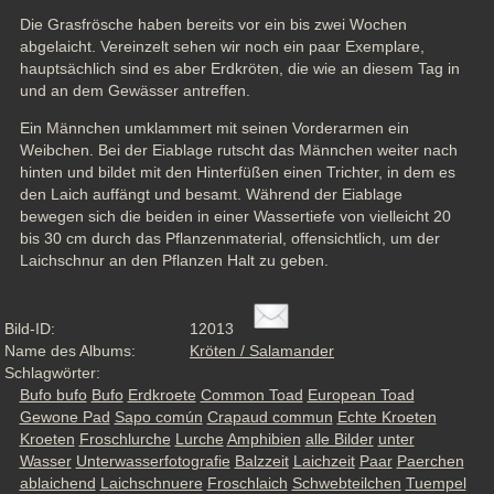
Die Grasfrösche haben bereits vor ein bis zwei Wochen 
abgelaicht. Vereinzelt sehen wir noch ein paar Exemplare, 
hauptsächlich sind es aber Erdkröten, die wie an diesem Tag in 
und an dem Gewässer antreffen. 
Ein Männchen umklammert mit seinen Vorderarmen ein 
Weibchen. Bei der Eiablage rutscht das Männchen weiter nach 
hinten und bildet mit den Hinterfüßen einen Trichter, in dem es 
den Laich auffängt und besamt. Während der Eiablage 
bewegen sich die beiden in einer Wassertiefe von vielleicht 20 
bis 30 cm durch das Pflanzenmaterial, offensichtlich, um der 
Laichschnur an den Pflanzen Halt zu geben.
Bild-ID:
12013
Name des Albums:
Kröten / Salamander
Schlagwörter:
Bufo bufo
Bufo
Erdkroete
Common Toad
European Toad
Gewone Pad
Sapo común
Crapaud commun
Echte Kroeten
Kroeten
Froschlurche
Lurche
Amphibien
alle Bilder
unter
Wasser
Unterwasserfotografie
Balzzeit
Laichzeit
Paar
Paerchen
ablaichend
Laichschnuere
Froschlaich
Schwebteilchen
Tuempel